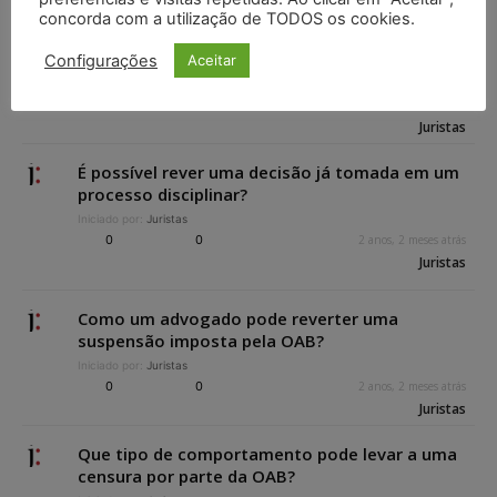
concorda com a utilização de TODOS os cookies.
O que acontece se um advogado não cumprir
uma sanção imposta pela OAB?
Configurações
Aceitar
Iniciado por:
Juristas
0
0
2 anos, 2 meses atrás
Juristas
É possível rever uma decisão já tomada em um
processo disciplinar?
Iniciado por:
Juristas
0
0
2 anos, 2 meses atrás
Juristas
Como um advogado pode reverter uma
suspensão imposta pela OAB?
Iniciado por:
Juristas
0
0
2 anos, 2 meses atrás
Juristas
Que tipo de comportamento pode levar a uma
censura por parte da OAB?