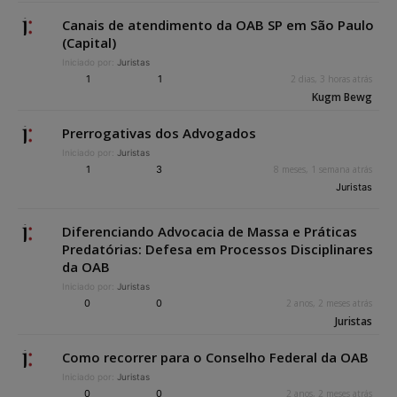
Canais de atendimento da OAB SP em São Paulo
(Capital)
Iniciado por:
Juristas
1
1
2 dias, 3 horas atrás
Kugm Bewg
Prerrogativas dos Advogados
Iniciado por:
Juristas
1
3
8 meses, 1 semana atrás
Juristas
Diferenciando Advocacia de Massa e Práticas
Predatórias: Defesa em Processos Disciplinares
da OAB
Iniciado por:
Juristas
0
0
2 anos, 2 meses atrás
Juristas
Como recorrer para o Conselho Federal da OAB
Iniciado por:
Juristas
0
0
2 anos, 2 meses atrás