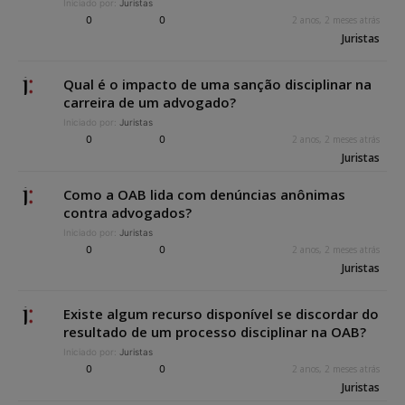
Iniciado por:
Juristas
0
0
2 anos, 2 meses atrás
Juristas
Qual é o impacto de uma sanção disciplinar na
carreira de um advogado?
Iniciado por:
Juristas
0
0
2 anos, 2 meses atrás
Juristas
Como a OAB lida com denúncias anônimas
contra advogados?
Iniciado por:
Juristas
0
0
2 anos, 2 meses atrás
Juristas
Existe algum recurso disponível se discordar do
resultado de um processo disciplinar na OAB?
Iniciado por:
Juristas
0
0
2 anos, 2 meses atrás
Juristas