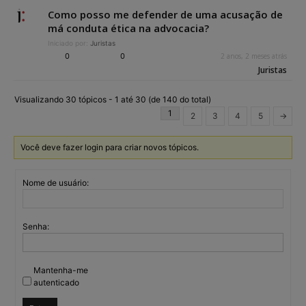
Como posso me defender de uma acusação de
má conduta ética na advocacia?
Iniciado por:
Juristas
0
0
2 anos, 2 meses atrás
Juristas
Visualizando 30 tópicos - 1 até 30 (de 140 do total)
1
2
3
4
5
→
Você deve fazer login para criar novos tópicos.
Nome de usuário:
Senha:
Mantenha-me
autenticado