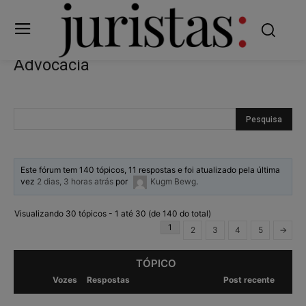
Advocacia
Este fórum tem 140 tópicos, 11 respostas e foi atualizado pela última
vez
2 dias, 3 horas atrás
por
Kugm Bewg
.
Visualizando 30 tópicos - 1 até 30 (de 140 do total)
1
2
3
4
5
→
TÓPICO
Vozes
Respostas
Post recente