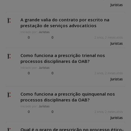
Juristas
A grande valia do contrato por escrito na
prestação de serviços advocatícios
Iniciado por:
Juristas
0
0
2 anos, 2 meses atrás
Juristas
Como funciona a prescrição trienal nos
processos disciplinares da OAB?
Iniciado por:
Juristas
0
0
2 anos, 2 meses atrás
Juristas
Como funciona a prescrição quinquenal nos
processos disciplinares da OAB?
Iniciado por:
Juristas
0
0
2 anos, 2 meses atrás
Juristas
Qual é o prazo de prescrição no processo ético-