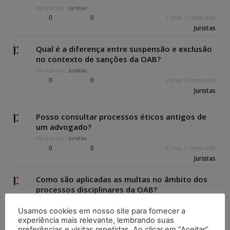
Iniciado por:
Juristas
0
0
2 anos, 2 meses atrás
Juristas
Qual é a diferença entre suspensão e exclusão
no contexto de sanções da OAB?
Iniciado por:
Juristas
0
0
2 anos, 2 meses atrás
Juristas
Posso consultar processos éticos antigos de
um advogado?
Iniciado por:
Juristas
0
0
2 anos, 2 meses atrás
Juristas
Como são aplicadas as multas no âmbito dos
processos disciplinares da OAB?
Iniciado por:
Juristas
Usamos cookies em nosso site para fornecer a
0
0
2 anos, 2 meses atrás
experiência mais relevante, lembrando suas
Juristas
preferências e visitas repetidas. Ao clicar em “Aceitar”,