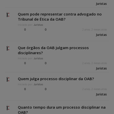
Juristas
Quem pode representar contra advogado no
Tribunal de Ética da OAB?
Iniciado por:
Juristas
0
0
2 anos, 2 meses atrás
Juristas
Que órgãos da OAB julgam processos
disciplinares?
Iniciado por:
Juristas
0
0
2 anos, 2 meses atrás
Juristas
Quem julga processo disciplinar da OAB?
Iniciado por:
Juristas
0
0
2 anos, 2 meses atrás
Juristas
Quanto tempo dura um processo disciplinar na
OAB?