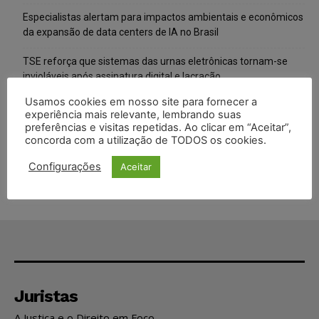
Especialistas alertam para impactos ambientais e econômicos
da expansão de data centers de IA no Brasil
TSE reforça que sistemas das urnas eletrônicas tornam-se
invioláveis após assinatura digital e lacração
Usamos cookies em nosso site para fornecer a
STF inicia julgamento sobre constitucionalidade da proibição
experiência mais relevante, lembrando suas
dos jogos de azar no Brasil
preferências e visitas repetidas. Ao clicar em “Aceitar”,
concorda com a utilização de TODOS os cookies.
Projeto proíbe venda de vapes para nascidos a partir de 2009
Configurações
Aceitar
Juristas
A Justiça e o Direito em Foco