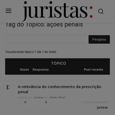
Tag do Tópico: ações penais
Visualizando tópico 1 (de 1 do total)
TÓPICO
Vozes
Respostas
Post recente
A relevância do conhecimento da prescrição
penal
Iniciado por:
Juristas
em:
Direito Penal
0
0
2 anos, 6 meses atrás
Juristas