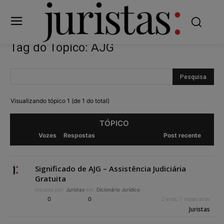
Tag do Tópico: AJG
Visualizando tópico 1 (de 1 do total)
TÓPICO
Vozes
Respostas
Post recente
Significado de AJG – Assistência Judiciária
Gratuita
Iniciado por:
Juristas
em:
Dicionário Jurídico
0
0
2 anos, 7 meses atrás
Juristas