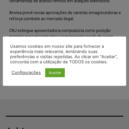
ferramentas de acesso remoto em ataques silenciosos
Anvisa prevê novas aprovações de canetas emagrecedoras e
reforça combate ao mercado ilegal
CNJ extingue aposentadoria compulsória como punição
máxima para magistrados e regulamenta perda do cargo
Usamos cookies em nosso site para fornecer a
Justiça de SP rejeita ação da família de Alexandre de Moraes
experiência mais relevante, lembrando suas
contra senador Alessandro Vieira
preferências e visitas repetidas. Ao clicar em “Aceitar”,
concorda com a utilização de TODOS os cookies.
Conselho Nacional de Justiça determina afastamento da juíza
Gabriela Hardt por dois anos
Configurações
Aceitar