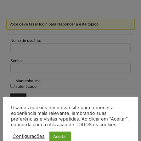
Você deve fazer login para responder a este tópico.
Nome de usuário:
Senha:
Mantenha-me
autenticado
Entrar
Usamos cookies em nosso site para fornecer a
experiência mais relevante, lembrando suas
preferências e visitas repetidas. Ao clicar em “Aceitar”,
concorda com a utilização de TODOS os cookies.
Continuar com
Google
Configurações
Aceitar