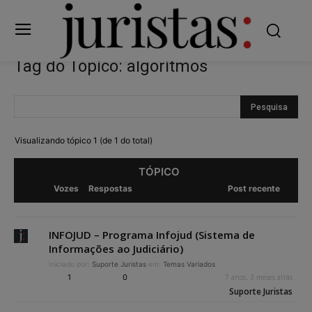
Tag do Tópico: algoritmos
Visualizando tópico 1 (de 1 do total)
TÓPICO
Vozes
Respostas
Post recente
INFOJUD – Programa Infojud (Sistema de
Informações ao Judiciário)
Iniciado por:
Suporte Juristas
em:
Temas Variados
1
0
7 anos, 3 meses atrás
Suporte Juristas