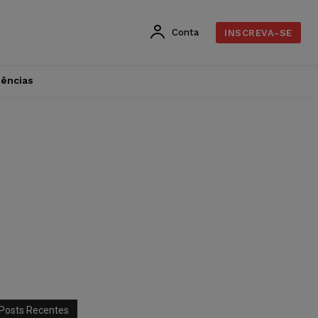
Conta
INSCREVA-SE
dências
Posts Recentes