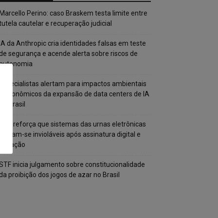
Marcello Perino: caso Braskem testa limite entre
tutela cautelar e recuperação judicial
IA da Anthropic cria identidades falsas em teste
de segurança e acende alerta sobre riscos de
autonomia
Especialistas alertam para impactos ambientais
e econômicos da expansão de data centers de IA
no Brasil
TSE reforça que sistemas das urnas eletrônicas
tornam-se invioláveis após assinatura digital e
lacração
STF inicia julgamento sobre constitucionalidade
da proibição dos jogos de azar no Brasil