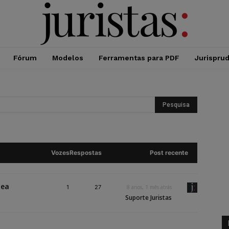
Fórum
Modelos
Ferramentas para PDF
Jurispru
Vozes
Respostas
Post recente
nea
1
27
8 anos, 1 mês atrás
Suporte Juristas