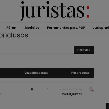
Fórum
Modelos
Ferramentas para PDF
Jurispru
conclusos
Vozes
Respostas
Post recente
0
0
3 anos, 7 meses atrás
Portal Juristas
l