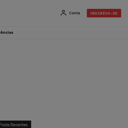
Conta
INSCREVA-SE
dências
Posts Recentes