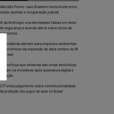
Marcello Perino: caso Braskem testa limite entre
tutela cautelar e recuperação judicial
IA da Anthropic cria identidades falsas em teste
de segurança e acende alerta sobre riscos de
autonomia
Especialistas alertam para impactos ambientais
e econômicos da expansão de data centers de IA
no Brasil
TSE reforça que sistemas das urnas eletrônicas
tornam-se invioláveis após assinatura digital e
lacração
STF inicia julgamento sobre constitucionalidade
da proibição dos jogos de azar no Brasil