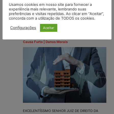
Justiça de São Paulo confirmou a decisão de um júri
Usamos cookies em nosso site para fornecer a
realizado na Co
[…]
experiência mais relevante, lembrando suas
preferências e visitas repetidas. Ao clicar em “Aceitar”,
concorda com a utilização de TODOS os cookies.
Portal Juristas
escreveu um novo post
Configurações
Aceitar
3 anos atrás
Modelo de Petição – Ação de Reparação Justa
Causa Furto | Danos Morais
EXCELENTÍSSIMO SENHOR JUIZ DE DIREITO DA