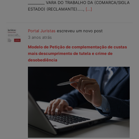
_________ VARA DO TRABALHO DA (COMARCA/SIGLA
ESTADO) (RECLAMANTE)…..,
[…]
Portal Juristas
escreveu um novo post
3 anos atrás
Modelo de Petição de complementação de custas
mais descumprimento de tutela e crime de
desobediência