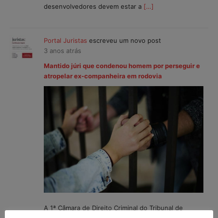
desenvolvedores devem estar a
[…]
Portal Juristas
escreveu um novo post
3 anos atrás
Mantido júri que condenou homem por perseguir e
atropelar ex-companheira em rodovia
A 1ª Câmara de Direito Criminal do Tribunal de