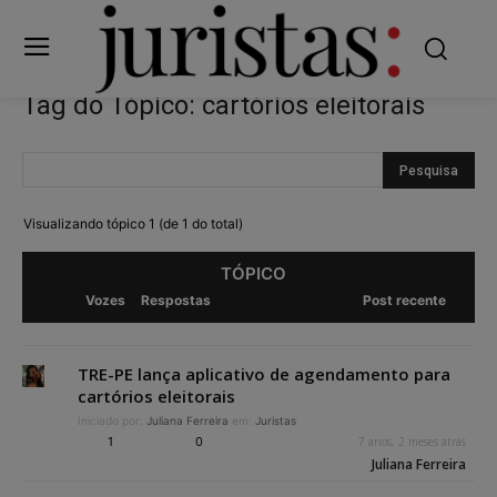
Tag do Tópico: cartórios eleitorais
Visualizando tópico 1 (de 1 do total)
TÓPICO
Vozes
Respostas
Post recente
TRE-PE lança aplicativo de agendamento para
cartórios eleitorais
Iniciado por:
Juliana Ferreira
em:
Juristas
1
0
7 anos, 2 meses atrás
Juliana Ferreira