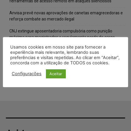
ferramentas de acesso remoto em ataques silenciosos
Anvisa prevê novas aprovações de canetas emagrecedoras e
reforça combate ao mercado ilegal
CNJ extingue aposentadoria compulsória como punição
máxima para magistrados e regulamenta perda do cargo
Usamos cookies em nosso site para fornecer a
Justiça de SP rejeita ação da família de Alexandre de Moraes
experiência mais relevante, lembrando suas
contra senador Alessandro Vieira
preferências e visitas repetidas. Ao clicar em “Aceitar”,
concorda com a utilização de TODOS os cookies.
Conselho Nacional de Justiça determina afastamento da juíza
Gabriela Hardt por dois anos
Configurações
Aceitar