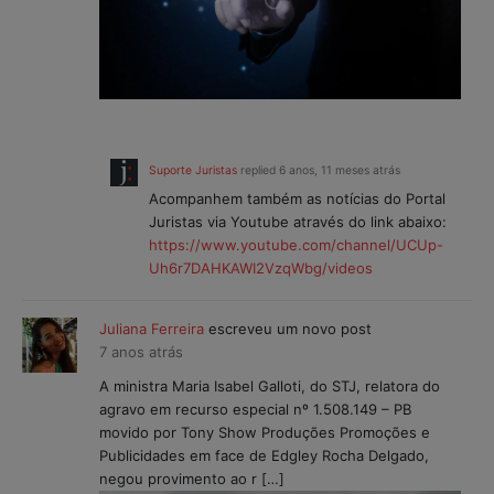
Suporte Juristas
replied
6 anos, 11 meses atrás
Acompanhem também as notícias do Portal
Juristas via Youtube através do link abaixo:
https://www.youtube.com/channel/UCUp-
Uh6r7DAHKAWI2VzqWbg/videos
Juliana Ferreira
escreveu um novo post
7 anos atrás
A ministra Maria Isabel Galloti, do STJ, relatora do
agravo em recurso especial nº 1.508.149 – PB
movido por Tony Show Produções Promoções e
Publicidades em face de Edgley Rocha Delgado,
negou provimento ao r […]