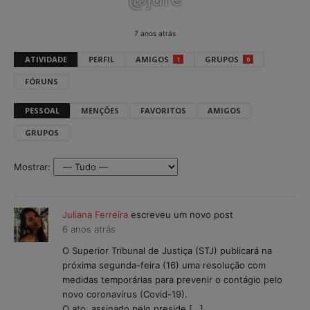
7 anos atrás
ATIVIDADE
PERFIL
AMIGOS
GRUPOS
1
0
FÓRUNS
PESSOAL
MENÇÕES
FAVORITOS
AMIGOS
GRUPOS
Mostrar:
Juliana Ferreira
escreveu um novo post
6 anos atrás
O Superior Tribunal de Justiça (STJ) publicará na
próxima segunda-feira (16) uma resolução com
medidas temporárias para prevenir o contágio pelo
novo coronavírus (Covid-19).
O ato, assinado pelo preside […]