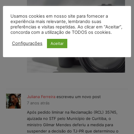
Usamos cookies em nosso site para fornecer a
experiência mais relevante, lembrando suas
preferências e visitas repetidas. Ao clicar em “Aceitar”,
concorda com a utilização de TODOS os cookies.
Configurações
Aceitar
Juliana Ferreira
escreveu um novo post
7 anos atrás
Após pedido liminar na Reclamação (RCL) 35745,
ajuizada no STF pelo Município de Curitiba, o
ministro Gilmar Mendes deferiu a medida para
suspender a decisão do TJ-PR que determinou o