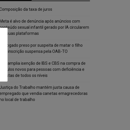
Composição da taxa de juros
Meta é alvo de denúncia após anúncios com
conteúdo sexual infantil gerado por IA circularem
em suas plataformas
Advogado preso por suspeita de matar o filho
tem inscrição suspensa pela OAB-TO
STF amplia isenção de IBS e CBS na compra de
veículos novos para pessoas com deficiência e
autistas de todos os níveis
Justiça do Trabalho mantém justa causa de
empregado que vendia canetas emagrecedoras
no local de trabalho