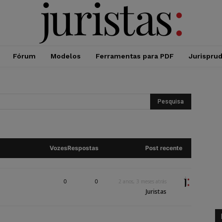
Fórum
Modelos
Ferramentas para PDF
Jurispru
Vozes
Respostas
Post recente
0
0
2 anos, 3 meses atrás
Juristas