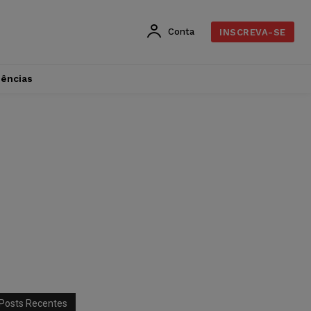
Conta
INSCREVA-SE
dências
Posts Recentes