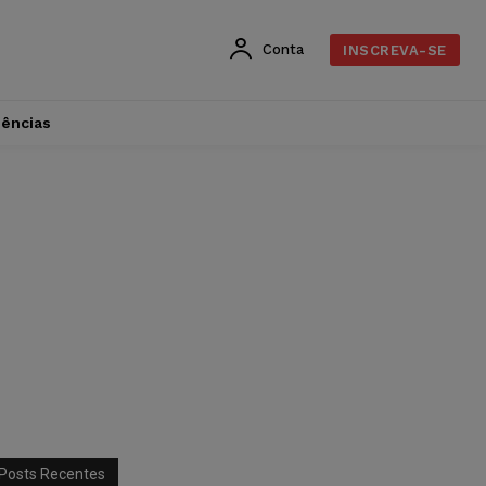
Conta
INSCREVA-SE
dências
Posts Recentes