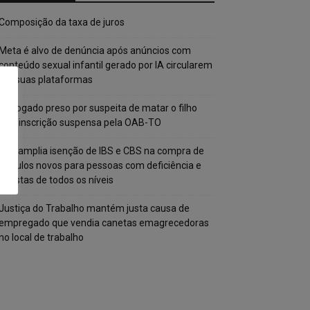
Composição da taxa de juros
Meta é alvo de denúncia após anúncios com
conteúdo sexual infantil gerado por IA circularem
em suas plataformas
Advogado preso por suspeita de matar o filho
tem inscrição suspensa pela OAB-TO
STF amplia isenção de IBS e CBS na compra de
veículos novos para pessoas com deficiência e
autistas de todos os níveis
Justiça do Trabalho mantém justa causa de
empregado que vendia canetas emagrecedoras
no local de trabalho