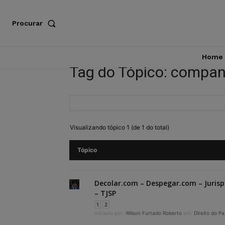
Procurar
Home
Tag do Tópico: compan
Visualizando tópico 1 (de 1 do total)
Tópico
Decolar.com – Despegar.com – Juris
– TJSP
1
2
Iniciado por:
Wilson Furtado Roberto
em:
Direito do P