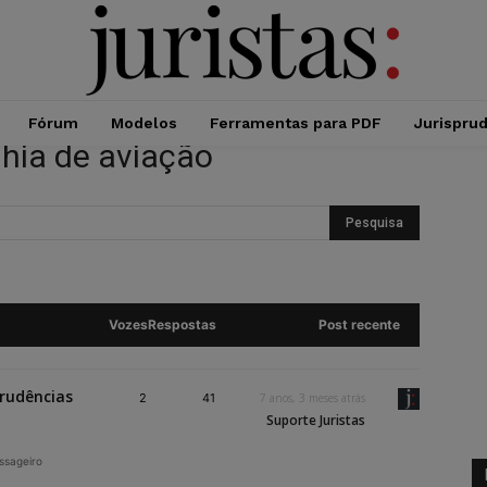
Fórum
Modelos
Ferramentas para PDF
Jurispru
hia de aviação
Vozes
Respostas
Post recente
prudências
2
41
7 anos, 3 meses atrás
Suporte Juristas
assageiro