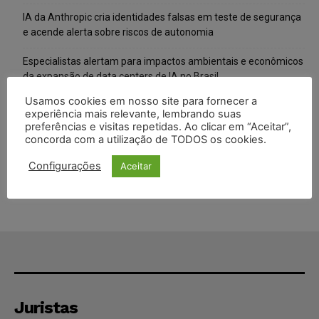
IA da Anthropic cria identidades falsas em teste de segurança
e acende alerta sobre riscos de autonomia
Especialistas alertam para impactos ambientais e econômicos
da expansão de data centers de IA no Brasil
Usamos cookies em nosso site para fornecer a
TSE reforça que sistemas das urnas eletrônicas tornam-se
experiência mais relevante, lembrando suas
invioláveis após assinatura digital e lacração
preferências e visitas repetidas. Ao clicar em “Aceitar”,
concorda com a utilização de TODOS os cookies.
STF inicia julgamento sobre constitucionalidade da proibição
dos jogos de azar no Brasil
Configurações
Aceitar
Juristas