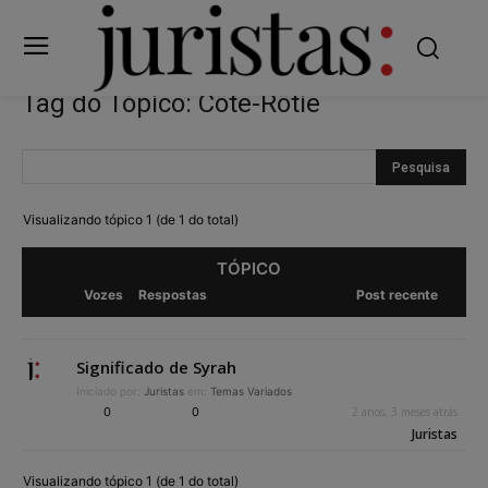
Tag do Tópico: Côte-Rôtie
Visualizando tópico 1 (de 1 do total)
TÓPICO
Vozes
Respostas
Post recente
Significado de Syrah
Iniciado por:
Juristas
em:
Temas Variados
0
0
2 anos, 3 meses atrás
Juristas
Visualizando tópico 1 (de 1 do total)