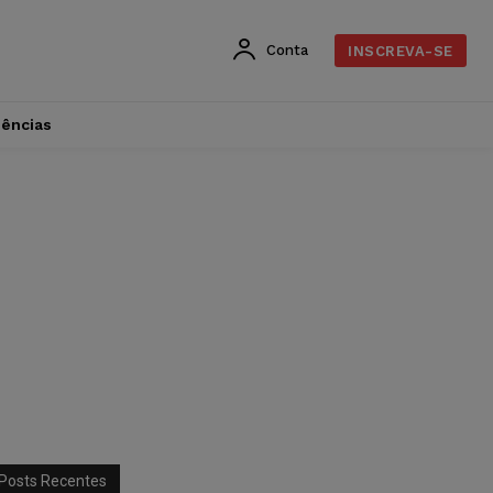
Conta
INSCREVA-SE
dências
Posts Recentes