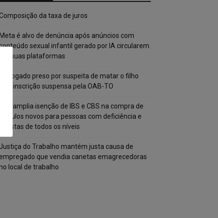
Composição da taxa de juros
Meta é alvo de denúncia após anúncios com
conteúdo sexual infantil gerado por IA circularem
em suas plataformas
Advogado preso por suspeita de matar o filho
tem inscrição suspensa pela OAB-TO
STF amplia isenção de IBS e CBS na compra de
veículos novos para pessoas com deficiência e
autistas de todos os níveis
Justiça do Trabalho mantém justa causa de
empregado que vendia canetas emagrecedoras
no local de trabalho