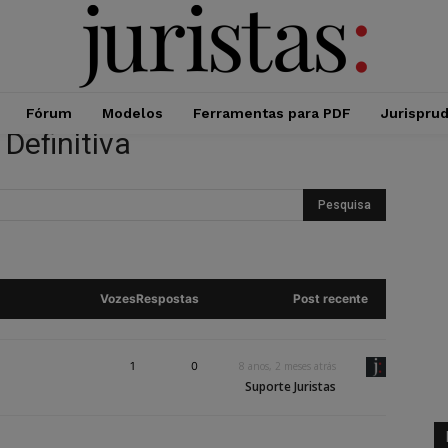
Fórum
Modelos
Ferramentas para PDF
Jurispru
Definitiva
Vozes
Respostas
Post recente
1
0
8 anos, 2 meses atrás
Suporte Juristas