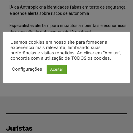
IA da Anthropic cria identidades falsas em teste de segurança
e acende alerta sobre riscos de autonomia
Especialistas alertam para impactos ambientais e econômicos
da expansão de data centers de IA no Brasil
Usamos cookies em nosso site para fornecer a
TSE reforça que sistemas das urnas eletrônicas tornam-se
experiência mais relevante, lembrando suas
invioláveis após assinatura digital e lacração
preferências e visitas repetidas. Ao clicar em “Aceitar”,
concorda com a utilização de TODOS os cookies.
STF inicia julgamento sobre constitucionalidade da proibição
dos jogos de azar no Brasil
Configurações
Aceitar
Juristas