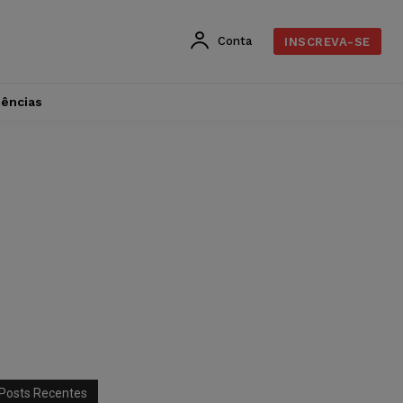
Conta
INSCREVA-SE
dências
Posts Recentes