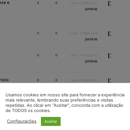
nte e
0
0
2 anos, 3 meses atrás
Juristas
0
0
2 anos, 3 meses atrás
Juristas
0
0
2 anos, 3 meses atrás
Juristas
risto
0
0
2 anos, 3 meses atrás
Juristas
Usamos cookies em nosso site para fornecer a experiência
mais relevante, lembrando suas preferências e visitas
0
0
2 anos, 4 meses atrás
repetidas. Ao clicar em “Aceitar”, concorda com a utilização
Juristas
de TODOS os cookies.
Configurações
Aceitar
 de Deus e
0
0
2 anos, 4 meses atrás