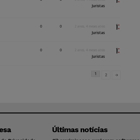
Juristas
0
0
2 anos, 4 meses atrás
Juristas
0
0
2 anos, 4 meses atrás
Juristas
1
2
→
esa
Últimas notícias