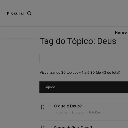
Procurar
Home
Tag do Tópico: Deus
Visualizando 30 tópicos - 1 até 30 (de 43 do total)
Tópico
O que é Deus?
Iniciado por:
Juristas
em:
Religiões
Como definir Deus?