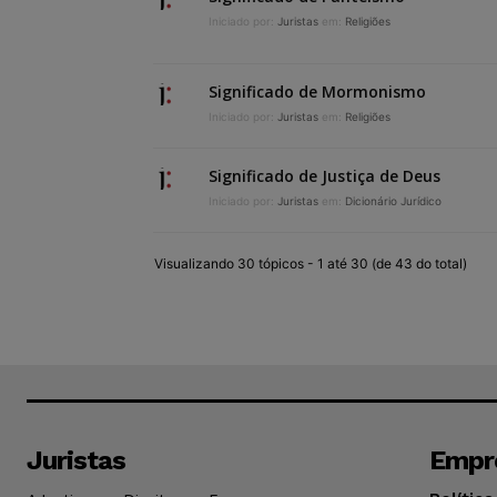
Iniciado por:
Juristas
em:
Religiões
Significado de Mormonismo
Iniciado por:
Juristas
em:
Religiões
Significado de Justiça de Deus
Iniciado por:
Juristas
em:
Dicionário Jurídico
Visualizando 30 tópicos - 1 até 30 (de 43 do total)
Juristas
Empr