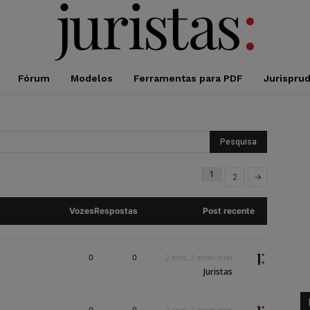
Fórum
Modelos
Ferramentas para PDF
Jurispru
1
2
→
Vozes
Respostas
Post recente
0
0
2 anos, 2 meses atrás
Juristas