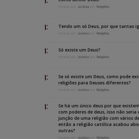
Iniciado por:
Juristas
em:
Religiões
Tendo um só Deus, por que tantas ig
Iniciado por:
Juristas
em:
Religiões
Só existe um Deus?
Iniciado por:
Juristas
em:
Religiões
Se só existe um Deus, como pode exis
religiões para Deuses diferentes?
Iniciado por:
Juristas
em:
Religiões
Se há um único deus por que existe
com poderes de deus, isso não seria
junção de uma religião com vários d
então a religião católica acabou ab
outras?
Iniciado por:
Juristas
em:
Religiões