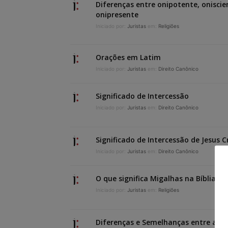
Diferenças entre onipotente, oniscie
onipresente
Iniciado por:
Juristas
em:
Religiões
Orações em Latim
Iniciado por:
Juristas
em:
Direito Canônico
Significado de Intercessão
Iniciado por:
Juristas
em:
Direito Canônico
Significado de Intercessão de Jesus C
Iniciado por:
Juristas
em:
Direito Canônico
O que significa Migalhas na Bíblia?
Iniciado por:
Juristas
em:
Religiões
Diferenças e Semelhanças entre a Lei