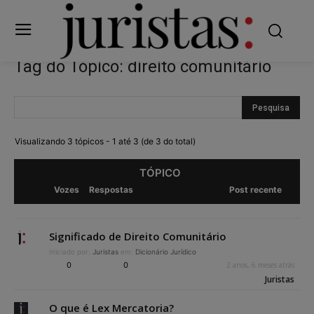
Tag do Tópico: direito comunitário
Visualizando 3 tópicos - 1 até 3 (de 3 do total)
TÓPICO
Vozes
Respostas
Post recente
Significado de Direito Comunitário
Iniciado por:
Juristas
em:
Dicionário Jurídico
0
0
2 anos, 6 meses atrás
Juristas
O que é Lex Mercatoria?