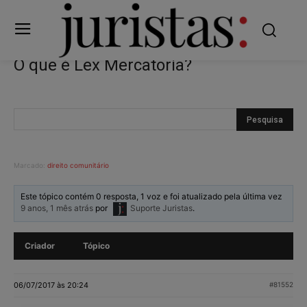
O que é Lex Mercatoria?
Marcado:
direito comunitário
Este tópico contém 0 resposta, 1 voz e foi atualizado pela última vez
9 anos, 1 mês atrás
por
Suporte Juristas
.
Criador
Tópico
06/07/2017 às 20:24
#81552