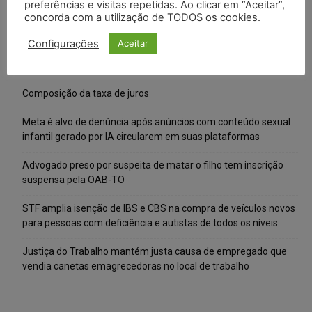
preferências e visitas repetidas. Ao clicar em “Aceitar”,
concorda com a utilização de TODOS os cookies.
Configurações
Aceitar
Posts Recentes
Composição da taxa de juros
Meta é alvo de denúncia após anúncios com conteúdo sexual
infantil gerado por IA circularem em suas plataformas
Advogado preso por suspeita de matar o filho tem inscrição
suspensa pela OAB-TO
STF amplia isenção de IBS e CBS na compra de veículos novos
para pessoas com deficiência e autistas de todos os níveis
Justiça do Trabalho mantém justa causa de empregado que
vendia canetas emagrecedoras no local de trabalho