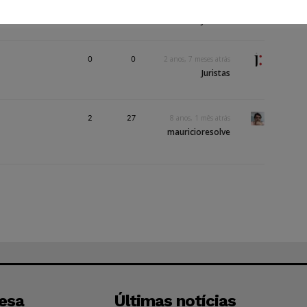
o
0
0
2 anos, 6 meses atrás
Juristas
0
0
2 anos, 7 meses atrás
Juristas
2
27
8 anos, 1 mês atrás
mauricioresolve
esa
Últimas notícias