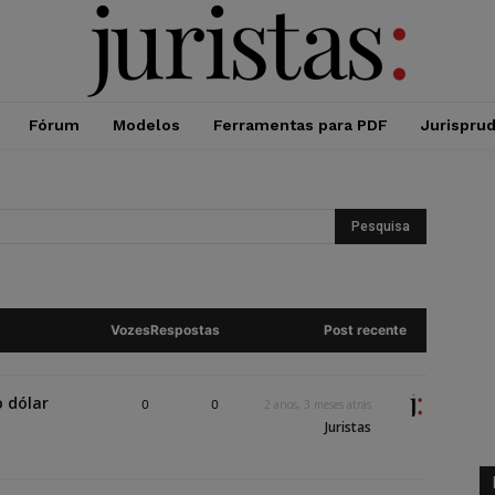
Fórum
Modelos
Ferramentas para PDF
Jurispru
Vozes
Respostas
Post recente
 dólar
0
0
2 anos, 3 meses atrás
Juristas