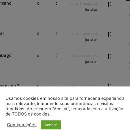
ricano
0
0
2 anos, 3 meses atrás
Juristas
al
0
0
2 anos, 4 meses atrás
Juristas
Tobago
0
0
2 anos, 4 meses atrás
Juristas
ericano ?
0
0
2 anos, 4 meses atrás
Juristas
Usamos cookies em nosso site para fornecer a experiência
mais relevante, lembrando suas preferências e visitas
0
0
2 anos, 5 meses atrás
repetidas. Ao clicar em “Aceitar”, concorda com a utilização
de TODOS os cookies.
Juristas
Configurações
Aceitar