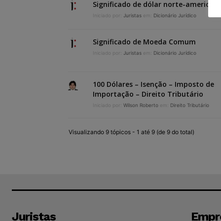
Significado de dólar norte-american
Iniciado por:
Juristas
em:
Dicionário Jurídico
Significado de Moeda Comum
Iniciado por:
Juristas
em:
Dicionário Jurídico
100 Dólares – Isenção – Imposto de
Importação – Direito Tributário
Iniciado por:
Wilson Roberto
em:
Direito Tributário
Visualizando 9 tópicos - 1 até 9 (de 9 do total)
Juristas
Empr