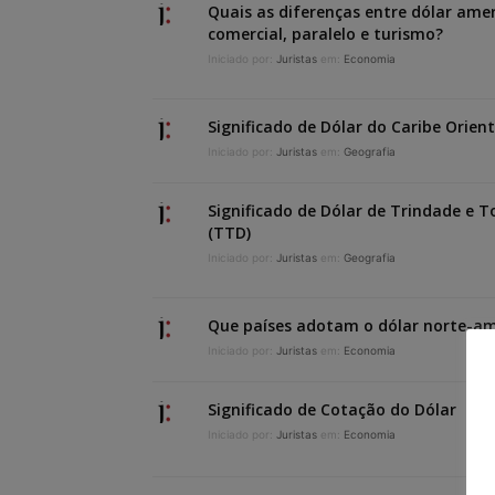
Quais as diferenças entre dólar ame
comercial, paralelo e turismo?
Iniciado por:
Juristas
em:
Economia
Significado de Dólar do Caribe Orient
Iniciado por:
Juristas
em:
Geografia
Significado de Dólar de Trindade e 
(TTD)
Iniciado por:
Juristas
em:
Geografia
Que países adotam o dólar norte-am
Iniciado por:
Juristas
em:
Economia
Significado de Cotação do Dólar
Iniciado por:
Juristas
em:
Economia