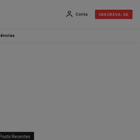
Conta
INSCREVA-SE
dências
Posts Recentes