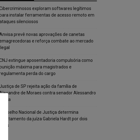
Cibercriminosos exploram softwares legítimos
para instalar ferramentas de acesso remoto em
ataques silenciosos
Anvisa prevê novas aprovações de canetas
emagrecedoras e reforça combate ao mercado
ilegal
CNJ extingue aposentadoria compulsória como
punição máxima para magistrados e
regulamenta perda do cargo
Justiça de SP rejeita ação da família de
Alexandre de Moraes contra senador Alessandro
Vieira
Conselho Nacional de Justiça determina
afastamento da juíza Gabriela Hardt por dois
anos