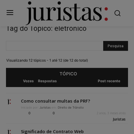
Tag do Tópico: eletrônico
Visualizando 12 tópicos - 1 até 12 (de 12 do total)
TÓPICO
Vozes
Respostas
Post recente
Como consultar multas da PRF?
Iniciado por:
Juristas
em:
Direito de Trânsito
0
0
2 anos, 3 meses atrás
Juristas
Significado de Contrato Web