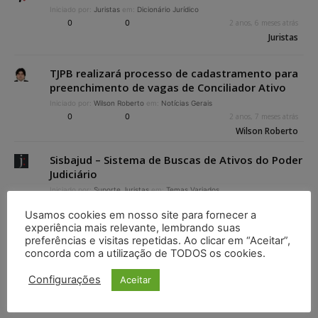
Iniciado por:
Juristas
em:
Dicionário Jurídico
0
0
2 anos, 6 meses atrás
Juristas
TJPB realizará processo de cadastramento para
preenchimento de vagas de Conciliador Ativo
Iniciado por:
Wilson Roberto
em:
Notícias Gerais
0
0
2 anos, 7 meses atrás
Wilson Roberto
Sisbajud – Sistema de Buscas de Ativos do Poder
Judiciário
Iniciado por:
Suporte Juristas
em:
Temas Variados
0
0
5 anos, 5 meses atrás
Usamos cookies em nosso site para fornecer a
Suporte Juristas
experiência mais relevante, lembrando suas
preferências e visitas repetidas. Ao clicar em “Aceitar”,
Visualizando 12 tópicos - 1 até 12 (de 12 do total)
concorda com a utilização de TODOS os cookies.
Configurações
Aceitar