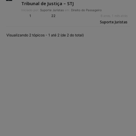
Tribunal de Justiça – STJ
Iniciado por:
Suporte Juristas
em:
Direito do Passageiro
1
22
8 anos, 1 mês atrás
Suporte Juristas
Visualizando 2 tópicos - 1 até 2 (de 2 do total)