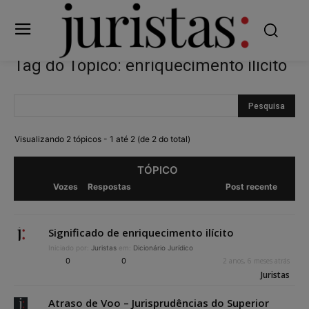
Tag do Tópico: enriquecimento ilícito
Visualizando 2 tópicos - 1 até 2 (de 2 do total)
TÓPICO
Vozes
Respostas
Post recente
Significado de enriquecimento ilícito
Iniciado por:
Juristas
em:
Dicionário Jurídico
0
0
2 anos, 6 meses atrás
Juristas
Atraso de Voo – Jurisprudências do Superior