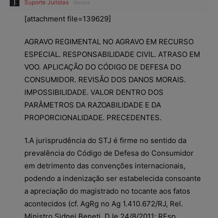
Suporte Juristas
Mestre
[attachment file=139629]
AGRAVO REGIMENTAL NO AGRAVO EM RECURSO
ESPECIAL. RESPONSABILIDADE CIVIL. ATRASO EM
VOO. APLICAÇÃO DO CÓDIGO DE DEFESA DO
CONSUMIDOR. REVISÃO DOS DANOS MORAIS.
IMPOSSIBILIDADE. VALOR DENTRO DOS
PARÂMETROS DA RAZOABILIDADE E DA
PROPORCIONALIDADE. PRECEDENTES.
1.A jurisprudência do STJ é firme no sentido da
prevalência do Código de Defesa do Consumidor
em detrimento das convenções internacionais,
podendo a indenização ser estabelecida consoante
a apreciação do magistrado no tocante aos fatos
acontecidos (cf. AgRg no Ag 1.410.672/RJ, Rel.
Ministro Sidnei Beneti, DJe 24/8/2011; REsp