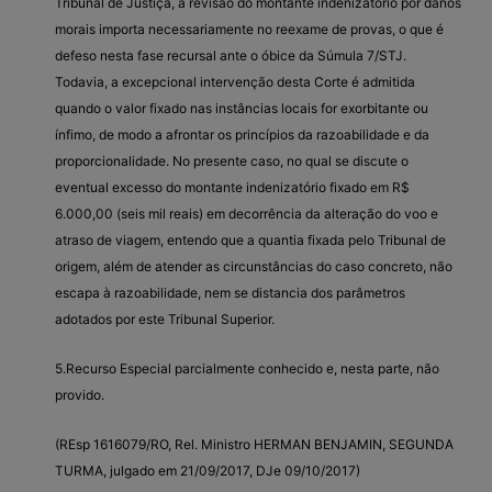
Tribunal de Justiça, a revisão do montante indenizatório por danos
morais importa necessariamente no reexame de provas, o que é
defeso nesta fase recursal ante o óbice da Súmula 7/STJ.
Todavia, a excepcional intervenção desta Corte é admitida
quando o valor fixado nas instâncias locais for exorbitante ou
ínfimo, de modo a afrontar os princípios da razoabilidade e da
proporcionalidade. No presente caso, no qual se discute o
eventual excesso do montante indenizatório fixado em R$
6.000,00 (seis mil reais) em decorrência da alteração do voo e
atraso de viagem, entendo que a quantia fixada pelo Tribunal de
origem, além de atender as circunstâncias do caso concreto, não
escapa à razoabilidade, nem se distancia dos parâmetros
adotados por este Tribunal Superior.
5.Recurso Especial parcialmente conhecido e, nesta parte, não
provido.
(REsp 1616079/RO, Rel. Ministro HERMAN BENJAMIN, SEGUNDA
TURMA, julgado em 21/09/2017, DJe 09/10/2017)