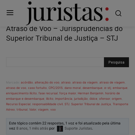
Atraso de Voo – Jurisprudências do
Superior Tribunal de Justiça – STJ
Marcado:
acórdão
,
alteração do voo
,
atraso
,
atraso da viagem
,
atraso de viagem
,
atraso de voo
,
caso fortuito
,
CPC/2015
,
dano moral
,
desembarque
,
e-stj
,
embarque
,
enriquecimento ilícito
,
fase recursal
,
força maior
,
Herman Benjamin
,
horário de
embarque e desembarque
,
ilícito
,
importância
,
jurisdição
,
óbice
,
ofensor
,
origem
,
Recurso Especial
,
responsabilidade civil
,
STJ
,
Superior Tribunal de Justiça
,
Transporte
Aéreo
,
tribunal
,
Valor
,
viagem
,
voo
Este tópico contém 22 respostas, 1 voz e foi atualizado pela última
vez
8 anos, 1 mês atrás
por
Suporte Juristas
.