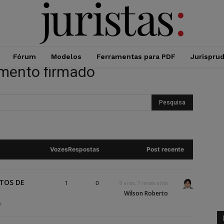
Fórum
Modelos
Ferramentas para PDF
Jurispru
imento firmado
Vozes
Respostas
Post recente
TOS DE
1
0
8 anos, 7 meses atrás
Wilson Roberto
r