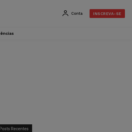
Conta
INSCREVA-SE
dências
Posts Recentes