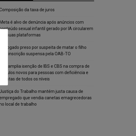
Composição da taxa de juros
Meta é alvo de denúncia após anúncios com
conteúdo sexual infantil gerado por IA circularem
em suas plataformas
Advogado preso por suspeita de matar o filho
tem inscrição suspensa pela OAB-TO
STF amplia isenção de IBS e CBS na compra de
veículos novos para pessoas com deficiência e
autistas de todos os níveis
Justiça do Trabalho mantém justa causa de
empregado que vendia canetas emagrecedoras
no local de trabalho