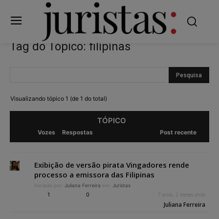
Tag do Tópico: filipinas
Visualizando tópico 1 (de 1 do total)
TÓPICO
Vozes
Respostas
Post recente
Exibição de versão pirata Vingadores rende
processo a emissora das Filipinas
Iniciado por:
Juliana Ferreira
em:
Juristas
1
0
7 anos, 2 meses atrás
Juliana Ferreira