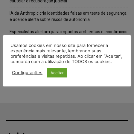
cautelar e recuperação judicial
IA da Anthropic cria identidades falsas em teste de segurança
e acende alerta sobre riscos de autonomia
Especialistas alertam para impactos ambientais e econômicos
da expansão de data centers de IA no Brasil
Usamos cookies em nosso site para fornecer a
TSE reforça que sistemas das urnas eletrônicas tornam-se
experiência mais relevante, lembrando suas
preferências e visitas repetidas. Ao clicar em “Aceitar”,
invioláveis após assinatura digital e lacração
concorda com a utilização de TODOS os cookies.
STF inicia julgamento sobre constitucionalidade da proibição
Configurações
Aceitar
dos jogos de azar no Brasil