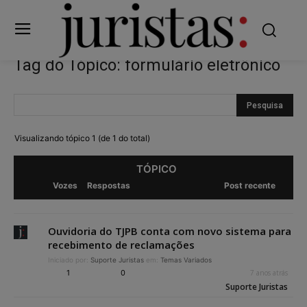
Tag do Tópico: formulário eletrônico
Visualizando tópico 1 (de 1 do total)
TÓPICO
Vozes
Respostas
Post recente
Ouvidoria do TJPB conta com novo sistema para
recebimento de reclamações
Iniciado por:
Suporte Juristas
em:
Temas Variados
1
0
7 anos atrás
Suporte Juristas