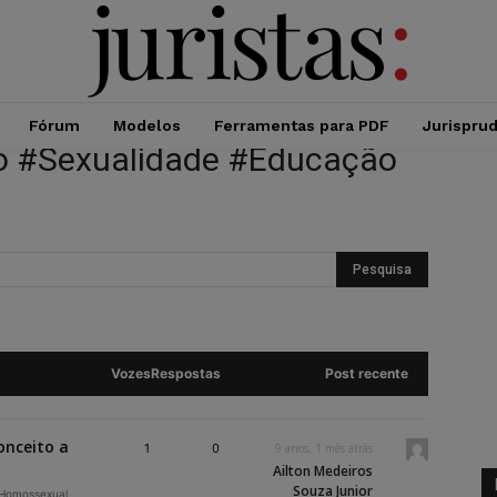
Fórum
Modelos
Ferramentas para PDF
Jurispru
ro #Sexualidade #Educação
Vozes
Respostas
Post recente
onceito a
1
0
9 anos, 1 mês atrás
Ailton Medeiros
Souza Junior
 Homossexual