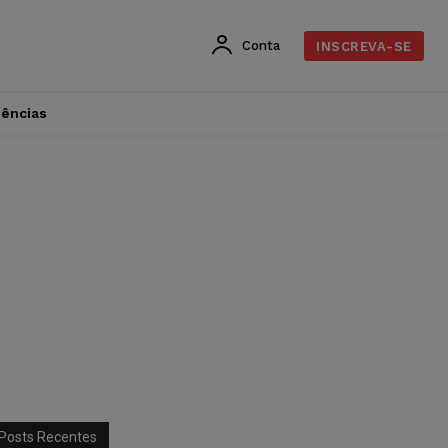
Conta
INSCREVA-SE
dências
Posts Recentes