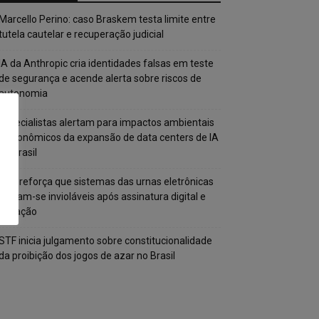
Marcello Perino: caso Braskem testa limite entre
tutela cautelar e recuperação judicial
IA da Anthropic cria identidades falsas em teste
de segurança e acende alerta sobre riscos de
autonomia
Especialistas alertam para impactos ambientais
e econômicos da expansão de data centers de IA
no Brasil
TSE reforça que sistemas das urnas eletrônicas
tornam-se invioláveis após assinatura digital e
lacração
STF inicia julgamento sobre constitucionalidade
da proibição dos jogos de azar no Brasil