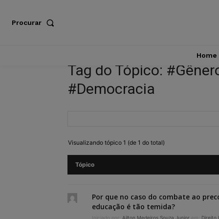
Procurar
Home
Tag do Tópico: #Gêne
#Democracia
Visualizando tópico 1 (de 1 do total)
Tópico
Por que no caso do combate ao prec
educação é tão temida?
Iniciado por:
Ailton Medeiros Souza Junior
em:
Direito