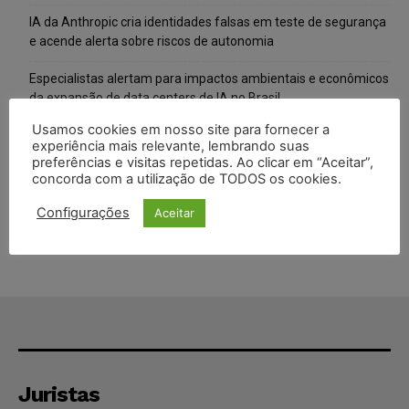
IA da Anthropic cria identidades falsas em teste de segurança
e acende alerta sobre riscos de autonomia
Especialistas alertam para impactos ambientais e econômicos
da expansão de data centers de IA no Brasil
Usamos cookies em nosso site para fornecer a
TSE reforça que sistemas das urnas eletrônicas tornam-se
experiência mais relevante, lembrando suas
invioláveis após assinatura digital e lacração
preferências e visitas repetidas. Ao clicar em “Aceitar”,
concorda com a utilização de TODOS os cookies.
STF inicia julgamento sobre constitucionalidade da proibição
dos jogos de azar no Brasil
Configurações
Aceitar
Juristas