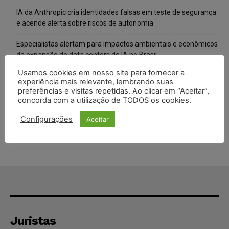
IA da Anthropic cria identidades falsas em teste de segurança
e acende alerta sobre riscos de autonomia
Especialistas alertam para impactos ambientais e econômicos
da expansão de data centers de IA no Brasil
Usamos cookies em nosso site para fornecer a
TSE reforça que sistemas das urnas eletrônicas tornam-se
experiência mais relevante, lembrando suas
invioláveis após assinatura digital e lacração
preferências e visitas repetidas. Ao clicar em “Aceitar”,
concorda com a utilização de TODOS os cookies.
STF inicia julgamento sobre constitucionalidade da proibição
dos jogos de azar no Brasil
Configurações
Aceitar
Juristas