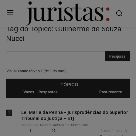
Tag do Tópico: Guilherme de Souza
Nucci
Visualizando tópico 1 (de 1 do total)
TÓPICO
Vozes
Respostas
Post recente
Lei Maria da Penha – Jurisprudências do Superior
Tribunal do Justiça – STJ
Iniciado por:
Suporte Juristas
em:
Direito Penal
1
19
8 anos, 1 mês atrás