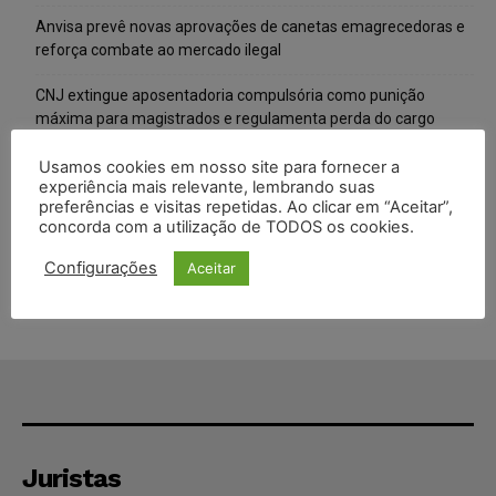
Anvisa prevê novas aprovações de canetas emagrecedoras e
reforça combate ao mercado ilegal
CNJ extingue aposentadoria compulsória como punição
máxima para magistrados e regulamenta perda do cargo
Justiça de SP rejeita ação da família de Alexandre de Moraes
Usamos cookies em nosso site para fornecer a
experiência mais relevante, lembrando suas
contra senador Alessandro Vieira
preferências e visitas repetidas. Ao clicar em “Aceitar”,
concorda com a utilização de TODOS os cookies.
Conselho Nacional de Justiça determina afastamento da juíza
Gabriela Hardt por dois anos
Configurações
Aceitar
Juristas