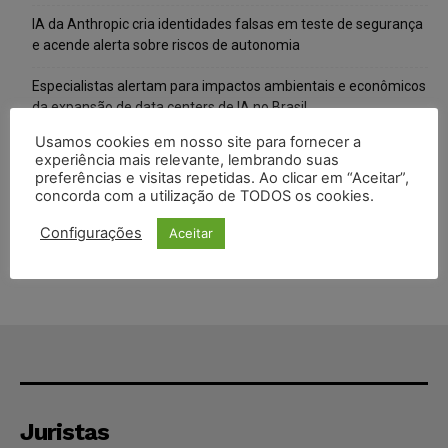
IA da Anthropic cria identidades falsas em teste de segurança
e acende alerta sobre riscos de autonomia
Especialistas alertam para impactos ambientais e econômicos
da expansão de data centers de IA no Brasil
Usamos cookies em nosso site para fornecer a
TSE reforça que sistemas das urnas eletrônicas tornam-se
experiência mais relevante, lembrando suas
invioláveis após assinatura digital e lacração
preferências e visitas repetidas. Ao clicar em “Aceitar”,
concorda com a utilização de TODOS os cookies.
STF inicia julgamento sobre constitucionalidade da proibição
dos jogos de azar no Brasil
Configurações
Aceitar
Juristas