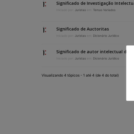
Significado de Investigação Intelectu
Iniciado por:
Juristas
em:
Temas Variados
Significado de Auctoritas
Iniciado por:
Juristas
em:
Dicionário Jurídico
Significado de autor intelectual do c
Iniciado por:
Juristas
em:
Dicionário Jurídico
Visualizando 4 tópicos - 1 até 4 (de 4 do total)