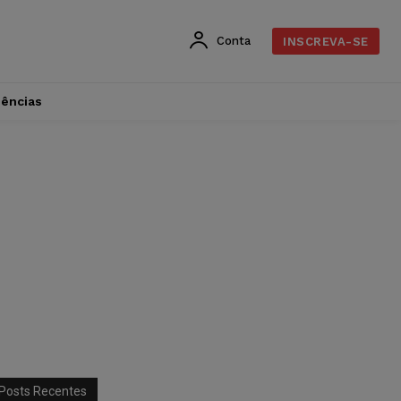
Conta
INSCREVA-SE
dências
Posts Recentes