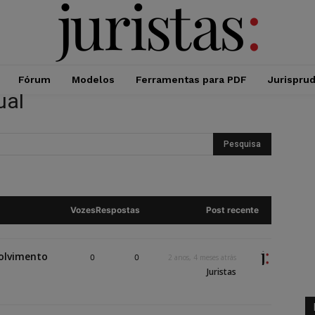
Fórum
Modelos
Ferramentas para PDF
Jurispru
ual
Vozes
Respostas
Post recente
volvimento
0
0
2 anos, 4 meses atrás
Juristas