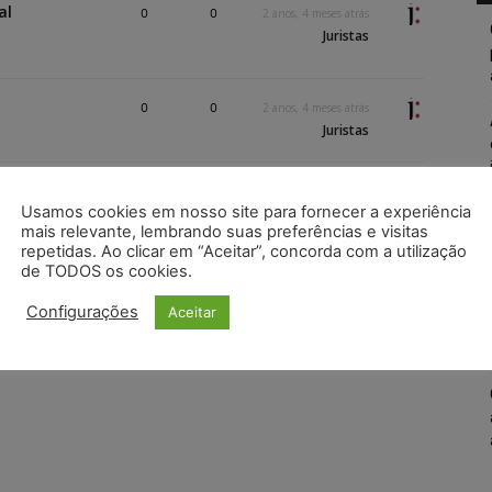
al
0
0
2 anos, 4 meses atrás
Juristas
0
0
2 anos, 4 meses atrás
Juristas
rime
0
0
2 anos, 5 meses atrás
Usamos cookies em nosso site para fornecer a experiência
Juristas
mais relevante, lembrando suas preferências e visitas
repetidas. Ao clicar em “Aceitar”, concorda com a utilização
de TODOS os cookies.
Configurações
Aceitar