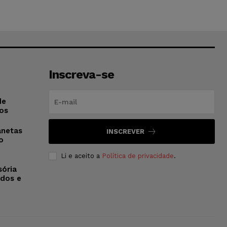
Inscreva-se
de
os
anetas
INSCREVER
o
Li e aceito a
Política de privacidade
.
sória
dos e