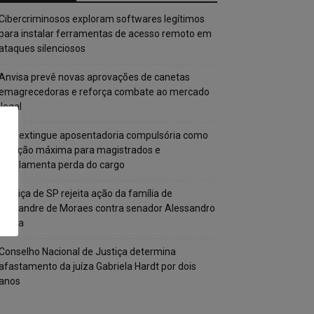
Cibercriminosos exploram softwares legítimos
para instalar ferramentas de acesso remoto em
ataques silenciosos
Anvisa prevê novas aprovações de canetas
emagrecedoras e reforça combate ao mercado
ilegal
CNJ extingue aposentadoria compulsória como
punição máxima para magistrados e
regulamenta perda do cargo
Justiça de SP rejeita ação da família de
Alexandre de Moraes contra senador Alessandro
Vieira
Conselho Nacional de Justiça determina
afastamento da juíza Gabriela Hardt por dois
anos