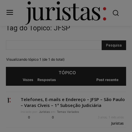
Tag do Tópico: JFSP
Visualizando tópico 1 (de 1 do total)
TÓPICO
Vozes
Respostas
Post recente
Telefones, E-mails e Endereço – JFSP – São Paulo
– Varas Cíveis – 1ª Subseção Judiciária
Iniciado por:
Juristas
em:
Temas Variados
0
0
3 anos, 1 mês atrás
Juristas