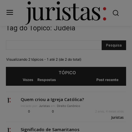
Tag do Tópico: Judéia
Visualizando 2 tópicos - 1 até 2 (de 2 do total)
TÓPICO
Vozes
Respostas
Post recente
Quem criou a Igreja Católica?
Iniciado por:
Juristas
em:
Direito Canônico
0
0
2 anos, 4 meses atrás
Juristas
Significado de Samaritanos