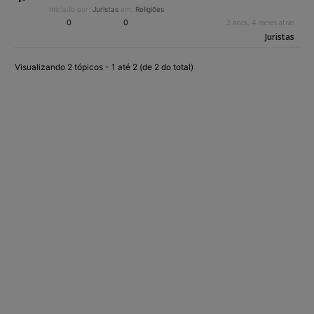
Iniciado por:
Juristas
em:
Religiões
0
0
2 anos, 4 meses atrás
Juristas
Visualizando 2 tópicos - 1 até 2 (de 2 do total)