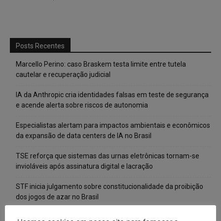
Posts Recentes
Marcello Perino: caso Braskem testa limite entre tutela
cautelar e recuperação judicial
IA da Anthropic cria identidades falsas em teste de segurança
e acende alerta sobre riscos de autonomia
Especialistas alertam para impactos ambientais e econômicos
da expansão de data centers de IA no Brasil
TSE reforça que sistemas das urnas eletrônicas tornam-se
invioláveis após assinatura digital e lacração
STF inicia julgamento sobre constitucionalidade da proibição
dos jogos de azar no Brasil