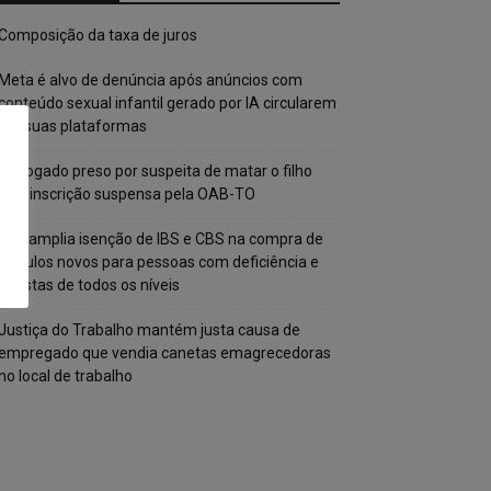
Composição da taxa de juros
Meta é alvo de denúncia após anúncios com
conteúdo sexual infantil gerado por IA circularem
em suas plataformas
Advogado preso por suspeita de matar o filho
tem inscrição suspensa pela OAB-TO
STF amplia isenção de IBS e CBS na compra de
veículos novos para pessoas com deficiência e
autistas de todos os níveis
Justiça do Trabalho mantém justa causa de
empregado que vendia canetas emagrecedoras
no local de trabalho