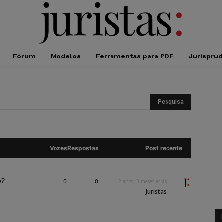
Fórum
Modelos
Ferramentas para PDF
Jurispru
Vozes
Respostas
Post recente
o?
0
0
2 anos, 3 meses atrás
Juristas