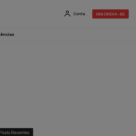
Conta
INSCREVA-SE
dências
Posts Recentes