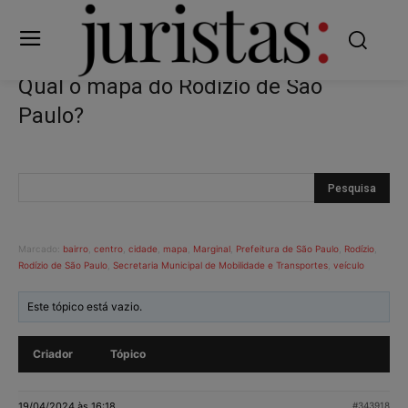
Qual o mapa do Rodízio de São
Paulo?
Marcado:
bairro
,
centro
,
cidade
,
mapa
,
Marginal
,
Prefeitura de São Paulo
,
Rodízio
,
Rodízio de São Paulo
,
Secretaria Municipal de Mobilidade e Transportes
,
veículo
Este tópico está vazio.
Criador
Tópico
19/04/2024 às 16:18
#343918