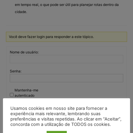
em tempo real, o que pode ser útil para planejar rotas dentro da
cidade.
Você deve fazer login para responder a este tópico.
Nome de usuário:
Senha:
Mantenha-me
autenticado
Entrar
Usamos cookies em nosso site para fornecer a
experiência mais relevante, lembrando suas
preferências e visitas repetidas. Ao clicar em “Aceitar”,
concorda com a utilização de TODOS os cookies.
Continuar com
Google