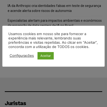
IA da Anthropic cria identidades falsas em teste de segurança
e acende alerta sobre riscos de autonomia
Especialistas alertam para impactos ambientais e econômicos
da expansão de data centers de IA no Brasil
Usamos cookies em nosso site para fornecer a
TSE reforça que sistemas das urnas eletrônicas tornam-se
experiência mais relevante, lembrando suas
invioláveis após assinatura digital e lacração
preferências e visitas repetidas. Ao clicar em “Aceitar”,
concorda com a utilização de TODOS os cookies.
STF inicia julgamento sobre constitucionalidade da proibição
dos jogos de azar no Brasil
Configurações
Aceitar
Juristas