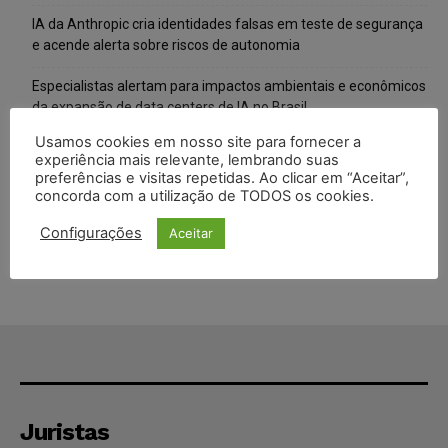
IA da Anthropic cria identidades falsas em teste de segurança
e acende alerta sobre riscos de autonomia
Especialistas alertam para impactos ambientais e econômicos
da expansão de data centers de IA no Brasil
Usamos cookies em nosso site para fornecer a
TSE reforça que sistemas das urnas eletrônicas tornam-se
experiência mais relevante, lembrando suas
invioláveis após assinatura digital e lacração
preferências e visitas repetidas. Ao clicar em “Aceitar”,
concorda com a utilização de TODOS os cookies.
STF inicia julgamento sobre constitucionalidade da proibição
dos jogos de azar no Brasil
Configurações
Aceitar
Juristas