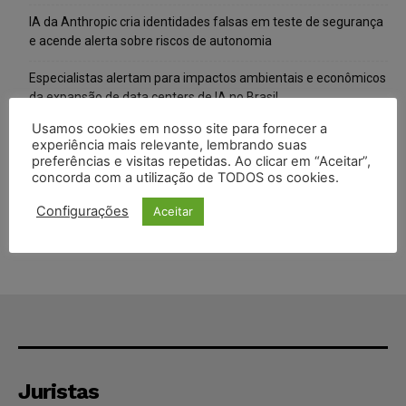
IA da Anthropic cria identidades falsas em teste de segurança
e acende alerta sobre riscos de autonomia
Especialistas alertam para impactos ambientais e econômicos
da expansão de data centers de IA no Brasil
Usamos cookies em nosso site para fornecer a
TSE reforça que sistemas das urnas eletrônicas tornam-se
experiência mais relevante, lembrando suas
invioláveis após assinatura digital e lacração
preferências e visitas repetidas. Ao clicar em “Aceitar”,
concorda com a utilização de TODOS os cookies.
STF inicia julgamento sobre constitucionalidade da proibição
dos jogos de azar no Brasil
Configurações
Aceitar
Juristas