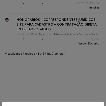
0
0
2 anos, 4 meses atrás
Juristas
HONORÁRIOS – CORRESPONDENTES JURÍDICOS –
SITE PARA CADASTRO – CONTRATAÇÃO DIRETA
ENTRE ADVOGADOS
Iniciado por:
Wilson Roberto
em:
Advocacia de Apoio / Correspondência
1
0
8 anos atrás
Wilson Roberto
Visualizando 7 tópicos - 1 até 7 (de 7 do total)