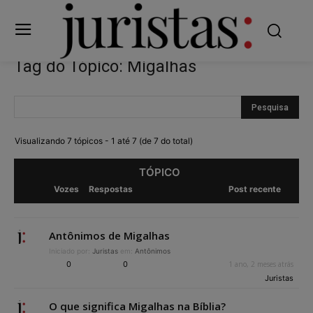
Tag do Tópico: Migalhas
Visualizando 7 tópicos - 1 até 7 (de 7 do total)
TÓPICO
Vozes
Respostas
Post recente
Antônimos de Migalhas
Iniciado por:
Juristas
em:
Antônimos
0
0
1 ano, 2 meses atrás
Juristas
O que significa Migalhas na Bíblia?