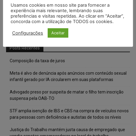
Usamos cookies em nosso site para fornecer a
experiência mais relevante, lembrando suas
preferências e visitas repetidas. Ao clicar em “Aceitar”,
concorda com a utilização de TODOS os cookies.
Configurações
Aceitar
Posts Recentes
Composição da taxa de juros
Meta é alvo de denúncia após anúncios com conteúdo sexual
infantil gerado por IA circularem em suas plataformas
Advogado preso por suspeita de matar o filho tem inscrição
suspensa pela OAB-TO
STF amplia isenção de IBS e CBS na compra de veículos novos
para pessoas com deficiência e autistas de todos os níveis
Justiça do Trabalho mantém justa causa de empregado que
vendia canetas emagrecedoras no local de trabalho