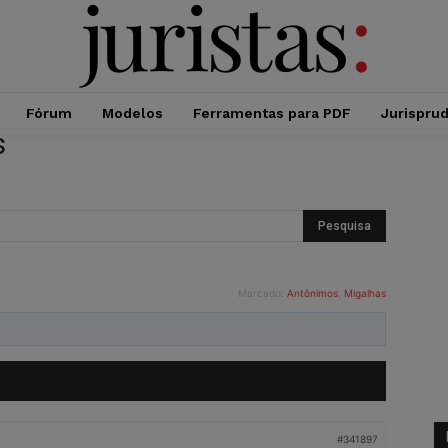
Fórum
Modelos
Ferramentas para PDF
Jurispru
s
Marcado:
Antônimos
,
Migalhas
#341897