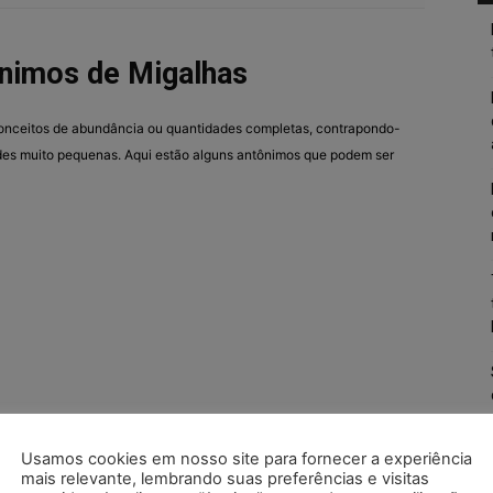
nimos de Migalhas
onceitos de abundância ou quantidades completas, contrapondo-
ades muito pequenas. Aqui estão alguns antônimos que podem ser
Usamos cookies em nosso site para fornecer a experiência
 mais do que o necessário ou uma quantidade plena, em contraste
mais relevante, lembrando suas preferências e visitas
“migalhas” sugere.