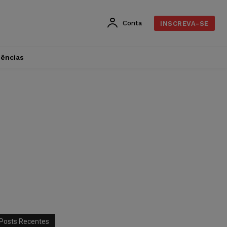
Conta
INSCREVA-SE
dências
Posts Recentes