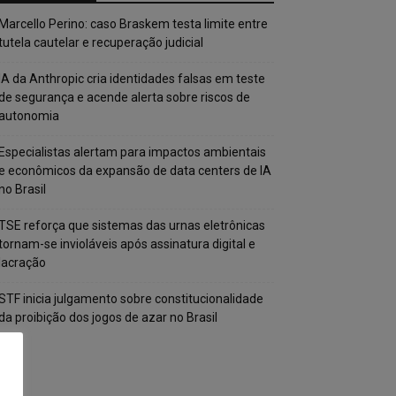
Marcello Perino: caso Braskem testa limite entre
tutela cautelar e recuperação judicial
IA da Anthropic cria identidades falsas em teste
de segurança e acende alerta sobre riscos de
autonomia
Especialistas alertam para impactos ambientais
e econômicos da expansão de data centers de IA
no Brasil
TSE reforça que sistemas das urnas eletrônicas
tornam-se invioláveis após assinatura digital e
lacração
STF inicia julgamento sobre constitucionalidade
da proibição dos jogos de azar no Brasil