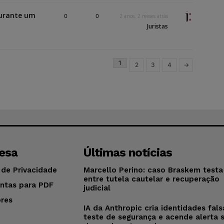
durante um
0
0
2 anos, 2 meses atrás
Juristas
1
2
3
4
→
esa
Últimas notícias
 de Privacidade
Marcello Perino: caso Braskem testa 
entre tutela cautelar e recuperação
ntas para PDF
judicial
res
IA da Anthropic cria identidades fal
o
teste de segurança e acende alerta 