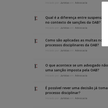
Iniciado por:
Juristas
em:
Advocacia
Qual é a diferença entre suspensão 
no contexto de sanções da OAB?
Iniciado por:
Juristas
em:
Advocacia
Como são aplicadas as multas no â
processos disciplinares da OAB?
Iniciado por:
Juristas
em:
Advocacia
O que acontece se um advogado não
uma sanção imposta pela OAB?
Iniciado por:
Juristas
em:
Advocacia
É possível rever uma decisão já to
processo disciplinar?
Iniciado por:
Juristas
em:
Advocacia