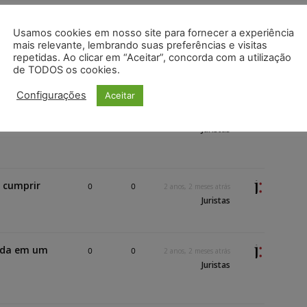
Usamos cookies em nosso site para fornecer a experiência
mais relevante, lembrando suas preferências e visitas
e exclusão
0
0
2 anos, 2 meses atrás
repetidas. Ao clicar em “Aceitar”, concorda com a utilização
Juristas
de TODOS os cookies.
Configurações
Aceitar
mbito dos
0
0
2 anos, 2 meses atrás
Juristas
 cumprir
0
0
2 anos, 2 meses atrás
Juristas
mada em um
0
0
2 anos, 2 meses atrás
Juristas