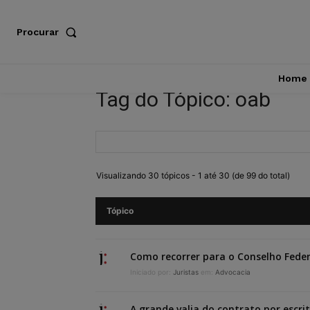
Procurar
Home
Tag do Tópico: oab
Visualizando 30 tópicos - 1 até 30 (de 99 do total)
Tópico
Como recorrer para o Conselho Fede
Iniciado por:
Juristas
em:
Advocacia
A grande valia do contrato por escri