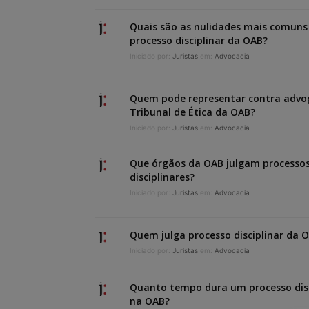
Quais são as nulidades mais comuns
processo disciplinar da OAB?
Iniciado por:
Juristas
em:
Advocacia
Quem pode representar contra advo
Tribunal de Ética da OAB?
Iniciado por:
Juristas
em:
Advocacia
Que órgãos da OAB julgam processo
disciplinares?
Iniciado por:
Juristas
em:
Advocacia
Quem julga processo disciplinar da 
Iniciado por:
Juristas
em:
Advocacia
Quanto tempo dura um processo disc
na OAB?