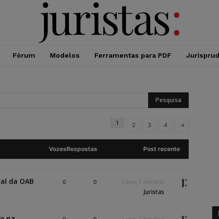
Fórum
Modelos
Ferramentas para PDF
Jurispru
1
2
3
4
→
Vozes
Respostas
Post recente
ral da OAB
0
0
2 anos, 1 mês atrás
Juristas
to na