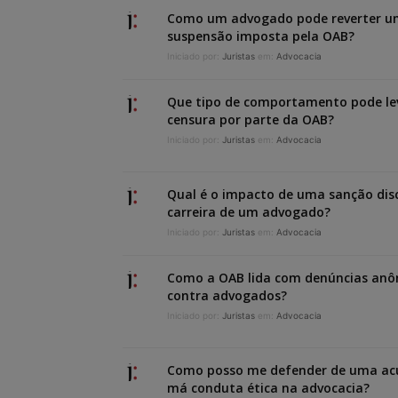
Como um advogado pode reverter 
suspensão imposta pela OAB?
Iniciado por:
Juristas
em:
Advocacia
Que tipo de comportamento pode le
censura por parte da OAB?
Iniciado por:
Juristas
em:
Advocacia
Qual é o impacto de uma sanção disc
carreira de um advogado?
Iniciado por:
Juristas
em:
Advocacia
Como a OAB lida com denúncias an
contra advogados?
Iniciado por:
Juristas
em:
Advocacia
Como posso me defender de uma ac
má conduta ética na advocacia?