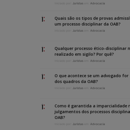
Iniciado por:
Juristas
em:
Advocacia
Quais são os tipos de provas admiss
um processo disciplinar da OAB?
Iniciado por:
Juristas
em:
Advocacia
Qualquer processo ético-disciplinar 
realizado em sigilo? Por quê?
Iniciado por:
Juristas
em:
Advocacia
O que acontece se um advogado for 
dos quadros da OAB?
Iniciado por:
Juristas
em:
Advocacia
Como é garantida a imparcialidade 
julgamentos dos processos disciplin
OAB?
Iniciado por:
Juristas
em:
Advocacia