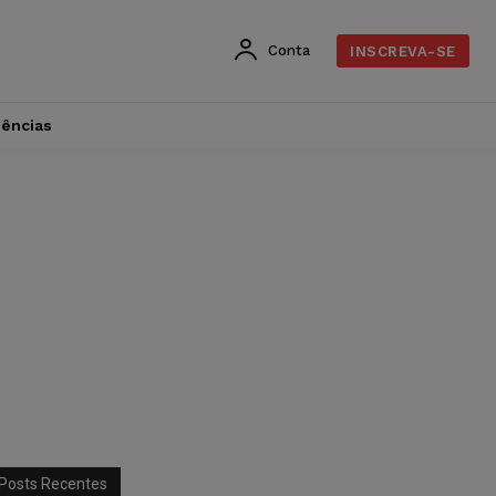
Conta
INSCREVA-SE
dências
Posts Recentes