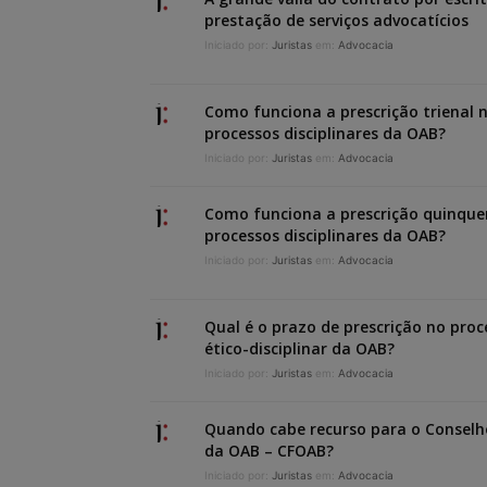
prestação de serviços advocatícios
Iniciado por:
Juristas
em:
Advocacia
Como funciona a prescrição trienal 
processos disciplinares da OAB?
Iniciado por:
Juristas
em:
Advocacia
Como funciona a prescrição quinque
processos disciplinares da OAB?
Iniciado por:
Juristas
em:
Advocacia
Qual é o prazo de prescrição no proc
ético-disciplinar da OAB?
Iniciado por:
Juristas
em:
Advocacia
Quando cabe recurso para o Conselh
da OAB – CFOAB?
Iniciado por:
Juristas
em:
Advocacia