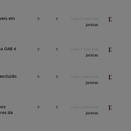
íveis em
0
0
2 anos, 2 meses atrás
Juristas
na OAB é
0
0
2 anos, 2 meses atrás
Juristas
excluído
0
0
2 anos, 2 meses atrás
Juristas
nos
0
0
2 anos, 2 meses atrás
ares da
Juristas