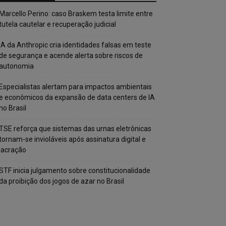
Marcello Perino: caso Braskem testa limite entre
tutela cautelar e recuperação judicial
IA da Anthropic cria identidades falsas em teste
de segurança e acende alerta sobre riscos de
autonomia
Especialistas alertam para impactos ambientais
e econômicos da expansão de data centers de IA
no Brasil
TSE reforça que sistemas das urnas eletrônicas
tornam-se invioláveis após assinatura digital e
lacração
STF inicia julgamento sobre constitucionalidade
da proibição dos jogos de azar no Brasil