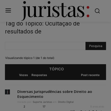
Tag do Tópico: Ocultação de
resultados de
Visualizando tópico 1 (de 1 do total)
TÓPICO
Vozes
Respostas
Post recente
Diversas Jurisprudências sobre Direito ao
Esquecimento
Iniciado por:
Suporte Juristas
em:
Direito Digital
2
17
8 anos atrás