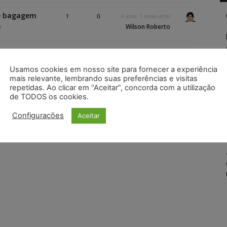
de bagagem
1
0
8 anos, 7 meses atrás
Wilson Roberto
r
Usamos cookies em nosso site para fornecer a experiência
mais relevante, lembrando suas preferências e visitas
repetidas. Ao clicar em “Aceitar”, concorda com a utilização
de TODOS os cookies.
Configurações
Aceitar