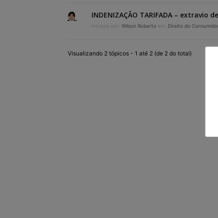
INDENIZAÇÃO TARIFADA – extravio 
Iniciado por:
Wilson Roberto
em:
Direito do Consumido
Visualizando 2 tópicos - 1 até 2 (de 2 do total)