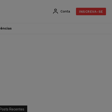
Conta
INSCREVA-SE
dências
Posts Recentes