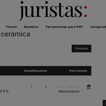
Fórum
Modelos
Ferramentas para PDF
Jurispru
m cerâmica
Vozes
Respostas
Post recente
1
0
8 anos, 7 meses atrás
O E O
Wilson Roberto
r