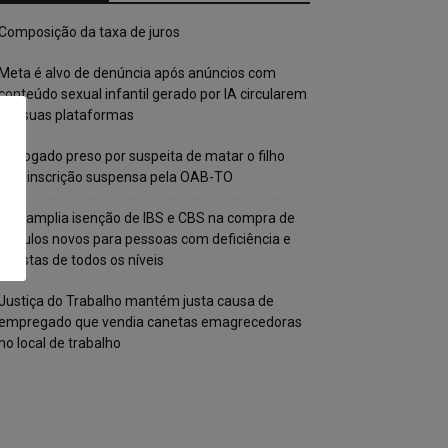
Composição da taxa de juros
Meta é alvo de denúncia após anúncios com
conteúdo sexual infantil gerado por IA circularem
em suas plataformas
Advogado preso por suspeita de matar o filho
tem inscrição suspensa pela OAB-TO
STF amplia isenção de IBS e CBS na compra de
veículos novos para pessoas com deficiência e
autistas de todos os níveis
Justiça do Trabalho mantém justa causa de
empregado que vendia canetas emagrecedoras
no local de trabalho