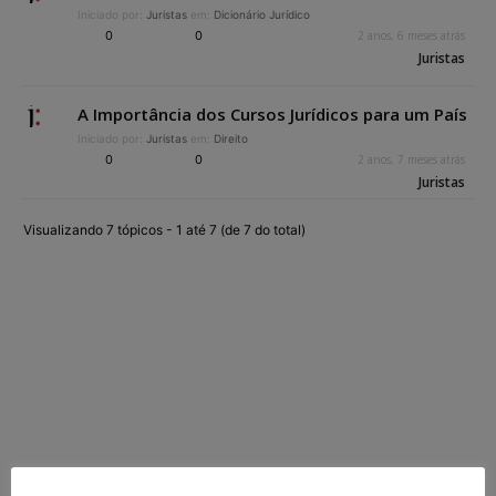
Iniciado por:
Juristas
em:
Dicionário Jurídico
0
0
2 anos, 6 meses atrás
Juristas
A Importância dos Cursos Jurídicos para um País
Iniciado por:
Juristas
em:
Direito
0
0
2 anos, 7 meses atrás
Juristas
Visualizando 7 tópicos - 1 até 7 (de 7 do total)