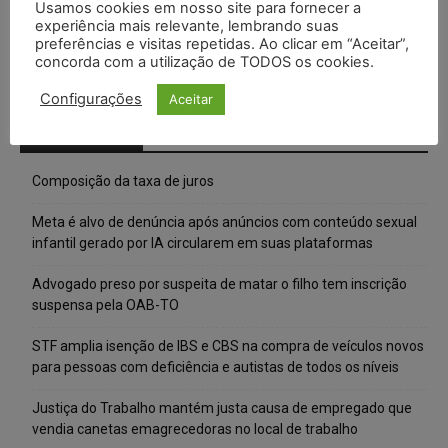
Usamos cookies em nosso site para fornecer a
experiência mais relevante, lembrando suas
preferências e visitas repetidas. Ao clicar em “Aceitar”,
concorda com a utilização de TODOS os cookies.
Configurações
Aceitar
Posts Recentes
Composição da taxa de juros
Meta é alvo de denúncia após anúncios com conteúdo sexual
infantil gerado por IA circularem em suas plataformas
Advogado preso por suspeita de matar o filho tem inscrição
suspensa pela OAB-TO
STF amplia isenção de IBS e CBS na compra de veículos novos
para pessoas com deficiência e autistas de todos os níveis
Justiça do Trabalho mantém justa causa de empregado que
vendia canetas emagrecedoras no local de trabalho