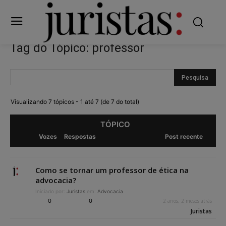
Tag do Tópico: professor
Visualizando 7 tópicos - 1 até 7 (de 7 do total)
TÓPICO
Vozes
Respostas
Post recente
Como se tornar um professor de ética na
advocacia?
Iniciado por:
Juristas
em:
Advocacia
0
0
2 anos, 2 meses atrás
Juristas