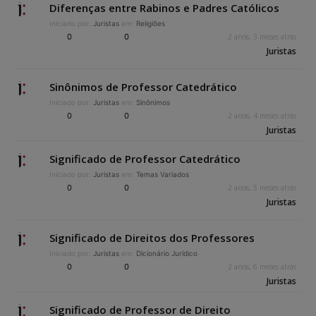
Diferenças entre Rabinos e Padres Católicos
Iniciado por:
Juristas
em:
Religiões
0
0
2 anos, 3 meses atrás
Juristas
Sinônimos de Professor Catedrático
Iniciado por:
Juristas
em:
Sinônimos
0
0
2 anos, 4 meses atrás
Juristas
Significado de Professor Catedrático
Iniciado por:
Juristas
em:
Temas Variados
0
0
2 anos, 5 meses atrás
Juristas
Significado de Direitos dos Professores
Iniciado por:
Juristas
em:
Dicionário Jurídico
0
0
2 anos, 6 meses atrás
Juristas
Significado de Professor de Direito