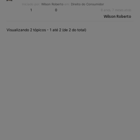
Iniciado por:
Wilson Roberto
em:
Direito do Consumidor
1
0
8 anos, 7 meses atrás
Wilson Roberto
Visualizando 2 tópicos - 1 até 2 (de 2 do total)