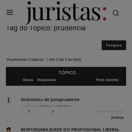
Tag do Tópico: prudência
Visualizando 2 tópicos - 1 até 2 (de 2 do total)
TÓPICO
Vozes
Respostas
Post recente
Sinônimos de Jurisprudente
Iniciado por:
Juristas
em:
Sinônimos
0
0
2 anos, 4 meses atrás
Juristas
RESPONSABILIDADE DO PROFISSIONAL LIBERAL