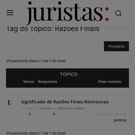
Tag do Tópico: Razões Finais
Visualizando tópico 1 (de 1 do total)
TÓPICO
Vozes
Respostas
Post recente
Significado de Razões Finais Remissivas
Iniciado por:
Juristas
em:
Dicionário Jurídico
0
0
2 anos, 4 meses atrás
Juristas
Visualizando tópico 1 (de 1 do total)